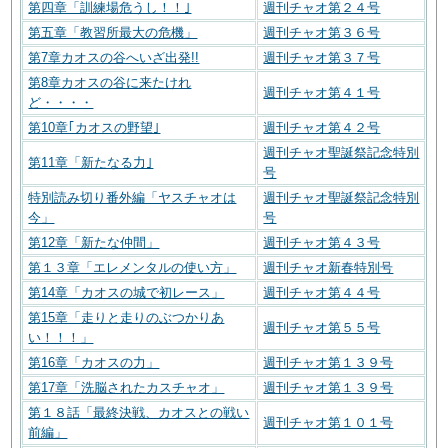
第四章「訓練場危うし！！｣
週刊チャオ第２４号
第五章「教習所最大の危機」
週刊チャオ第３６号
第7章カオスの谷へいざ出発!!
週刊チャオ第３７号
第8章カオスの谷に来たけれ
週刊チャオ第４１号
ど・・・・
第10章｢カオスの野望｣
週刊チャオ第４２号
週刊チャオ聖誕祭記念特別
第11章「新たなる力｣
号
特別読み切り番外編「ヤスチャオは
週刊チャオ聖誕祭記念特別
今」
号
第12章「新たな仲間」
週刊チャオ第４３号
第１３章「エレメンタルの使い方」
週刊チャオ新春特別号
第14章「カオスの城で初レース」
週刊チャオ第４４号
第15章「走りと走りのぶつかりあ
週刊チャオ第５５号
い！！！」
第16章「カオスの力」
週刊チャオ第１３９号
第17章「洗脳されたカスチャオ」
週刊チャオ第１３９号
第１８話「最終決戦、カオスとの戦い
週刊チャオ第１０１号
前編」