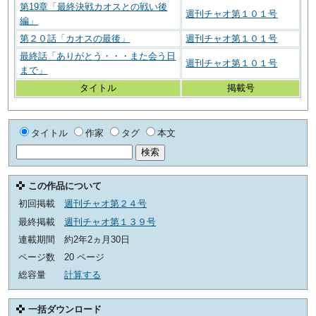
第19章「最終決戦カオスとの戦い後
週刊チャオ第１０１号
編」
第２０話「カオスの最後」
週刊チャオ第１０１号
最終話「ありがとう・・・また会う日
週刊チャオ第１０１号
まで」
タイトル
掲載号
タイトル
作家
タグ
本文
この作品について
初回掲載
週刊チャオ第２４号
最終掲載
週刊チャオ第１３９号
連載期間
約2年2ヵ月30日
ページ数
20 ページ
総容量
計算する
一括ダウンロード