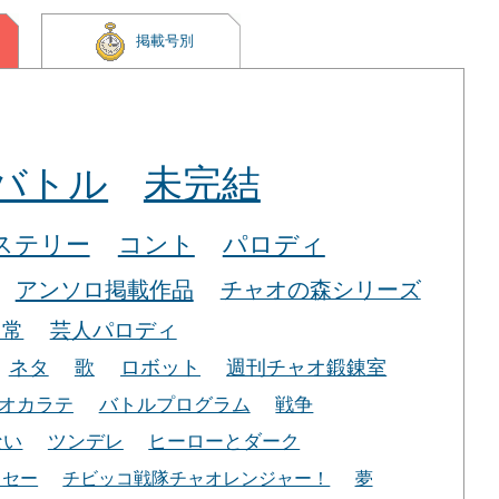
掲載号別
バトル
未完結
ステリー
コント
パロディ
アンソロ掲載作品
チャオの森シリーズ
日常
芸人パロディ
ネタ
歌
ロボット
週刊チャオ鍛錬室
オカラテ
バトルプログラム
戦争
ない
ツンデレ
ヒーローとダーク
ッセー
チビッコ戦隊チャオレンジャー！
夢