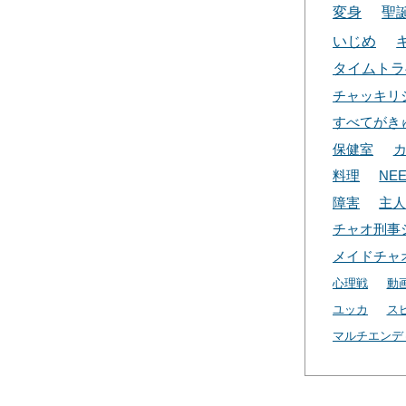
変身
聖
いじめ
タイムトラ
チャッキリ
すべてがき
保健室
料理
NE
障害
主
チャオ刑事
メイドチャ
心理戦
動
ユッカ
ス
マルチエンデ