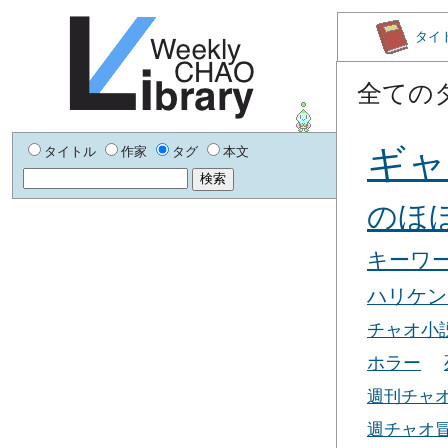
タイ
全ての
ギャ
タイトル
作家
タグ
本文
のほ
キーワ
ハリケン
チャオ小
ホラー
週刊チャ
週チャオ