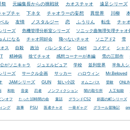
誕祭
元編集長からの挑戦状
カオスチャオ
遠足シリーズ
キャプチャ
下ネタ
チャオラーの妄想
異世界
川柳
ベル
友情
ノスタルジー
恋
ふうりん
転生
チャ
シリーズ
危機管理分析室シリーズ
ソニック曲無理矢理チャオ
ゅんになる
チャオ同好会
飛べないチャオ
ソニアド2
雪
カオス
自殺
政治
バレンタイン
D&H
コメディ
シャド
ET
精神病
捨てチャオ
感想コーナーが本編
雪の三部作
人公がソニキャラ
ジュエルピュア
学校
並列世界
半魚人シ
シリーズ
サークル企画
サッカー
ハロウィン
Mr.Beloved
オ
JAMシリーズ
GUN
短い小説
オムニバス
受験
ONLI
画
和歌
音楽
忍者
ノンフィクション
闇の取引所
人工知能
ピンオフ
たった10時間の命
童話
グランドCS2
斜面の町シリーズ
ィング
故事
PSU
医者チャオ
一発ギャグ
グラール冒険記
pr