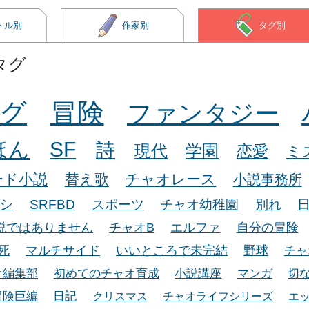
トル別
作家別
タグ別
タグ
グ
冒険
ファンタジー
ほん
SF
詩
現代
学園
恋愛
ミ
ード小説
替え歌
チャオレース
小説事務所
シ
SRFBD
スポーツ
チャオ幼稚園
別れ
説ではありません
チャオB
エルファ
自分の冒険
死
マルチサイド
いいところで未完結
野球
チャ
オ編集部
初めてのチャオ育成
小説講座
マンガ
切
冒険巨編
日記
クリスマス
チャオライフシリーズ
エ