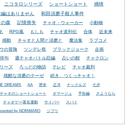
ニコタロシリーズ
ショートショート
感情
本編はありません
和田須磨子殺人事件
オの森
記憶喪失
チャオ・ウォーカー
小動物
化
RPG風
もしも
チャオ道列伝
合体
近未来
感動
チャオと人間と須磨と
魔法集
ラブコメ
ウの冒険
ツンデレ祭
ブラックジョーク
企画
俳句
週チャオバトル巨編
占いの館
チャクロン
リーズ
ろっどの物語
テレビ
チャオ裁判
残酷な須磨のテーゼ
続き、つくっチャオ！
NE DREAMS
AA
歴史
正月
ナックルズ
七夕
チャオのショートショート
オマージュ
予告編
さようなら
チャオゲー署名運動
サイバー
スパイ
esented by NORIMARO
ジブリ