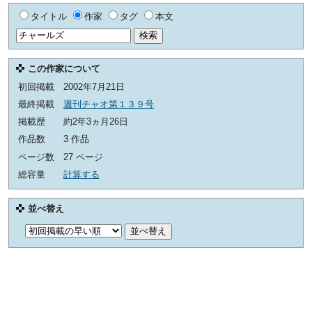
タイトル
作家
タグ
本文
この作家について
初回掲載
2002年7月21日
最終掲載
週刊チャオ第１３９号
掲載歴
約2年3ヵ月26日
作品数
3 作品
ページ数
27 ページ
総容量
計算する
並べ替え