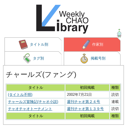
タイトル別
作家別
タグ別
掲載号別
チャールズ(ファング)
タイトル
初回掲載
種類
(タイトル不明)
2002年7月21日
読切
チャールズ冒険記(チャオ小説)
週刊チャオ第２４号
連載
チャオチャオトーナメント
週刊チャオ第１３９号
読切
タイトル
初回掲載
種類