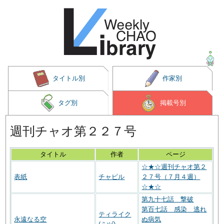
タイトル別
作家別
タグ別
掲載号別
週刊チャオ第２２７号
タイトル
作者
ページ
☆★☆週刊チャオ第２
表紙
チャピル
２７号（７月４週）
☆★☆
第九十七話 撃破
第百七話 感染 逃れ
ティライク
永遠なる空
ぬ病気