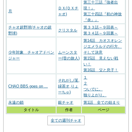
第三十三話『強者出
ＤＸ(ＤＸチ
現！』
月
ャオ)
第三十四話『初の神放
『炎』』
チャオ超野球(チャオの超
第３３話～９回表～
クリスタル
野球)
第３４話～９回裏～
第14話 カオスオレン
ジエメラルドの行方、
少年対象 チャオアドベン
ムーンスタ
そして決意
ジャー
ー(昔の旅人)
第15話 見えない戦
い！
第16話 父と息子！
１
それがし(某,
２
CHAO BBS goes on ...
緑茶オ,りょ
ついでに。
ーちゃ)
独りよがり。
永遠の鎖
銀チャオ
第1話 全ての始まり
タイトル
作者
ページ
全ての週刊チャオ