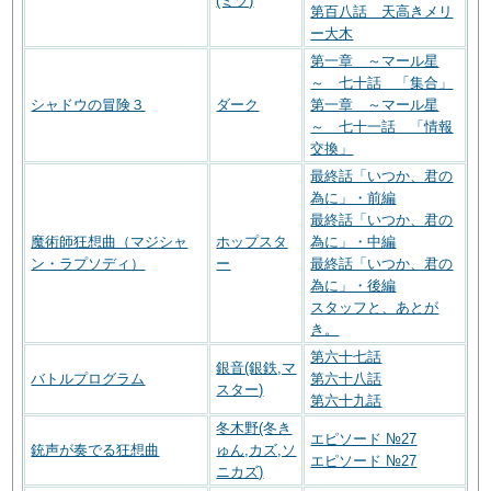
(ミヅ)
第百八話 天高きメリ
ー大木
第一章 ～マール星
～ 七十話 「集合」
シャドウの冒険３
ダーク
第一章 ～マール星
～ 七十一話 「情報
交換」
最終話「いつか、君の
為に」・前編
最終話「いつか、君の
魔術師狂想曲（マジシャ
ホップスタ
為に」・中編
ン・ラプソディ）
ー
最終話「いつか、君の
為に」・後編
スタッフと、あとが
き。
第六十七話
銀音(銀鉄,マ
バトルプログラム
第六十八話
スター)
第六十九話
冬木野(冬き
エピソード №27
銃声が奏でる狂想曲
ゅん,カズ,ソ
エピソード №27
ニカズ)