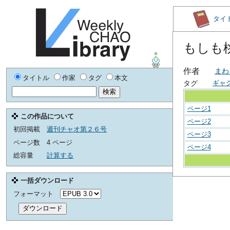
タイ
もしも
作者
まわ
タイトル
作家
タグ
本文
タグ
ギャ
ページ1
この作品について
ページ2
初回掲載
週刊チャオ第２６号
ページ3
ページ数
4 ページ
ページ4
総容量
計算する
一括ダウンロード
フォーマット