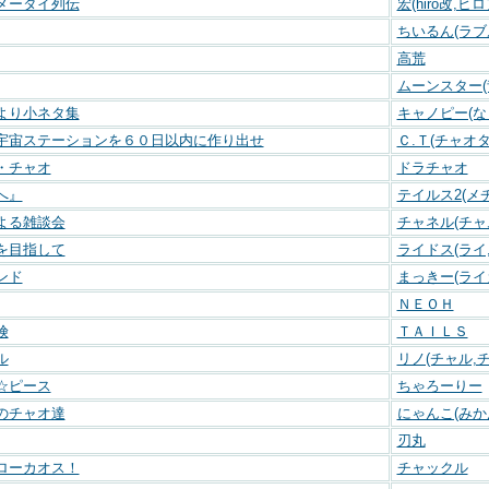
メータイ列伝
宏(hiro改,ヒ
ちいるん(ラブ
高荒
ムーンスター(
より小ネタ集
キャノピー(な
宇宙ステーションを６０日以内に作り出せ
Ｃ.Ｔ(チャオ
・チャオ
ドラチャオ
へ』
テイルス2(メ
よる雑談会
チャネル(チャ
を目指して
ライドス(ライ
ンド
まっきー(ライ
ＮＥＯＨ
険
ＴＡＩＬＳ
ル
リノ(チャル,
☆ピース
ちゃろーりー
のチャオ達
にゃんこ(みか
刃丸
ローカオス！
チャックル