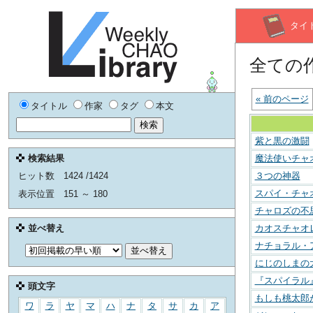
タイ
全ての
« 前のページ
タイトル
作家
タグ
本文
紫と黒の激闘
検索結果
魔法使いチャ
３つの神器
ヒット数
1424 /1424
スパイ・チャ
表示位置
151 ～ 180
チャロズの不
カオスチャオ
並べ替え
ナチョラル・
にじのしまの
『スパイラル
頭文字
もしも桃太郎
ワ
ラ
ヤ
マ
ハ
ナ
タ
サ
カ
ア