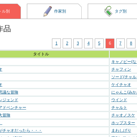
トル別
作家別
タグ別
作品
1
2
3
4
5
6
7
8
タイトル
キャノピー(な
オ
チャフィン
ソード(チャル
オ
ケイチャオ
思議な冒険
にゃんこ(みか
レジェンド
ウインド
アドベンチャー
チャルト
大冒険
チャオノスケ
』
ホップスター
がチャオだったら・・・
まわしげり