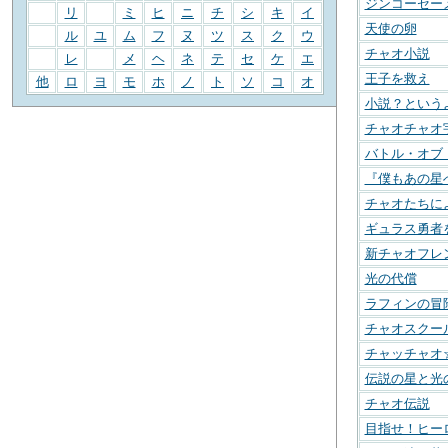
ジンコーセー
リ
ミ
ヒ
ニ
チ
シ
キ
イ
天使の卵
ル
ユ
ム
フ
ヌ
ツ
ス
ク
ウ
チャオ小説
レ
メ
ヘ
ネ
テ
セ
ケ
エ
王子を救え
他
ロ
ヨ
モ
ホ
ノ
ト
ソ
コ
オ
小説？という
チャオチャオ
バトル・オブ
『僕もあの星
チャオたちに
ギュラス勇者
新チャオフレ
光の代償
ラフィンの冒
チャオスクー
チャッチャオ
伝説の星と光
チャオ伝説
目指せ！ヒー