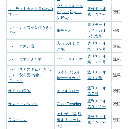
クリスタルチャ
～・ライトカオス育成への
週刊チャオ
オ(ciao,Crystal
読切
道・～
第１５７号
CHAO)
週刊チャオ
ライトカオス記念読みきり
銀チャオ
ライトカオ
読切
「光」
ス記念号
宏(hiro改,ヒロ
週刊チャオ
ライトカオス様
連載
アキ)
第１０２号
週刊チャオ
ライトカオスチャオ
ソニックチャオ
連載
第１７１号
ライドスカスタムアドベン
ライドス(ライ,
週刊チャオ
チャー父を受け継い
連載
騎士デュラス)
第３７号
で・・・
週刊チャオ
ライトの冒険
チャオタロー
読切
第７号
週刊チャオ
ラスト・マウンド
Chao Forscher
読切
第３４２号
それがし(某,緑
週刊チャオ
ラストマン
茶オ,りょーち
読切
第１９１号
ゃ)