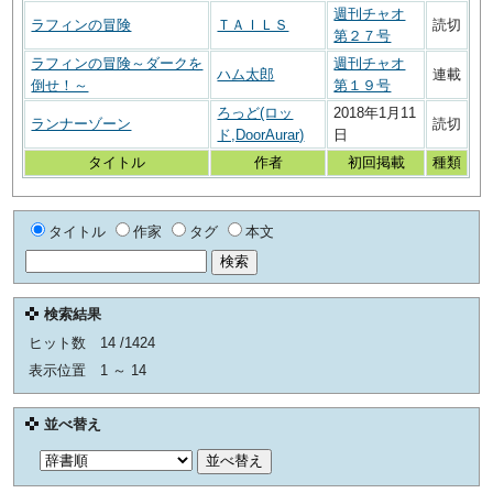
週刊チャオ
ラフィンの冒険
ＴＡＩＬＳ
読切
第２７号
ラフィンの冒険～ダークを
週刊チャオ
ハム太郎
連載
倒せ！～
第１９号
ろっど(ロッ
2018年1月11
ランナーゾーン
読切
ド,DoorAurar)
日
タイトル
作者
初回掲載
種類
タイトル
作家
タグ
本文
検索結果
ヒット数
14 /1424
表示位置
1 ～ 14
並べ替え