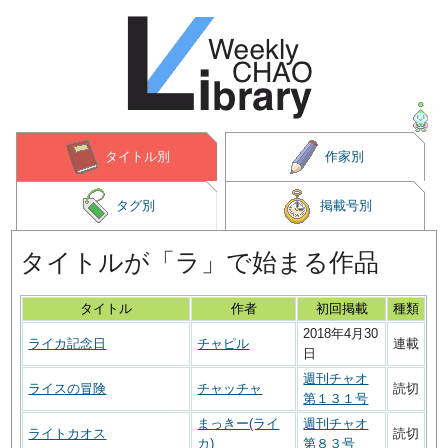
タイトル別
作家別
タグ別
掲載号別
タイトルが「ラ」で始まる作品
タイトル
作者
初回掲載
種類
2018年4月30
ライカ記念日
チャピル
連載
日
週刊チャオ
ライスの冒険
チャッチャ
読切
第１３１号
まっきー(ライ
週刊チャオ
ライトカオス
読切
カ)
第８３号