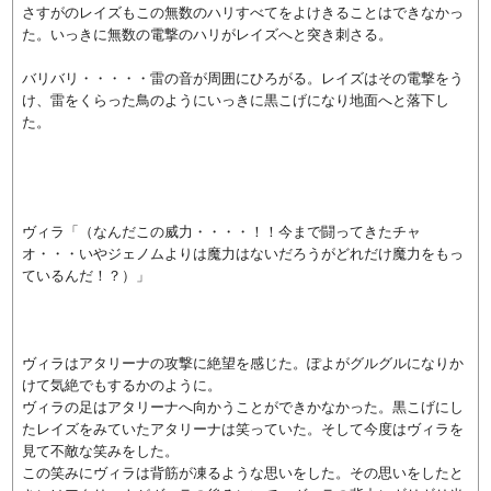
さすがのレイズもこの無数のハリすべてをよけきることはできなかっ
た。いっきに無数の電撃のハリがレイズへと突き刺さる。
バリバリ・・・・・雷の音が周囲にひろがる。レイズはその電撃をう
け、雷をくらった鳥のようにいっきに黒こげになり地面へと落下し
た。
ヴィラ「（なんだこの威力・・・・！！今まで闘ってきたチャ
オ・・・いやジェノムよりは魔力はないだろうがどれだけ魔力をもっ
ているんだ！？）」
ヴィラはアタリーナの攻撃に絶望を感じた。ぽよがグルグルになりか
けて気絶でもするかのように。
ヴィラの足はアタリーナへ向かうことができかなかった。黒こげにし
たレイズをみていたアタリーナは笑っていた。そして今度はヴィラを
見て不敵な笑みをした。
この笑みにヴィラは背筋が凍るような思いをした。その思いをしたと