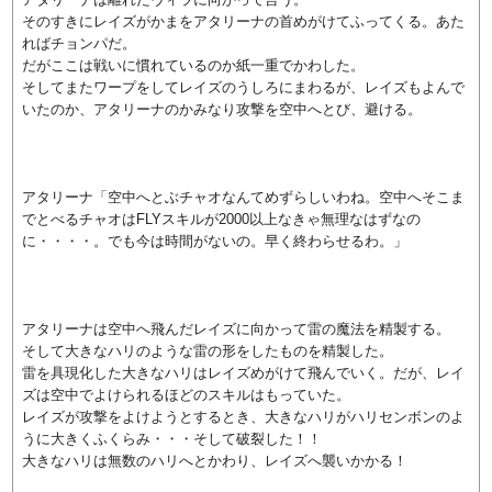
そのすきにレイズがかまをアタリーナの首めがけてふってくる。あた
ればチョンパだ。
だがここは戦いに慣れているのか紙一重でかわした。
そしてまたワープをしてレイズのうしろにまわるが、レイズもよんで
いたのか、アタリーナのかみなり攻撃を空中へとび、避ける。
アタリーナ「空中へとぶチャオなんてめずらしいわね。空中へそこま
でとべるチャオはFLYスキルが2000以上なきゃ無理なはずなの
に・・・・。でも今は時間がないの。早く終わらせるわ。」
アタリーナは空中へ飛んだレイズに向かって雷の魔法を精製する。
そして大きなハリのような雷の形をしたものを精製した。
雷を具現化した大きなハリはレイズめがけて飛んでいく。だが、レイ
ズは空中でよけられるほどのスキルはもっていた。
レイズが攻撃をよけようとするとき、大きなハリがハリセンボンのよ
うに大きくふくらみ・・・そして破裂した！！
大きなハリは無数のハリへとかわり、レイズへ襲いかかる！