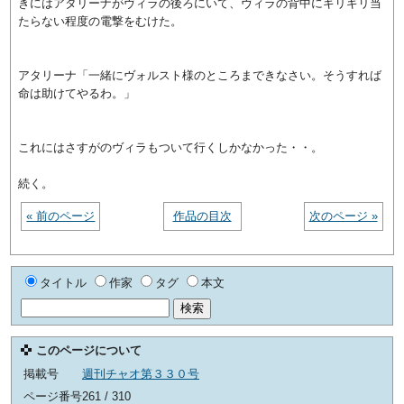
きにはアタリーナがヴィラの後ろにいて、ヴィラの背中にギリギリ当
たらない程度の電撃をむけた。
アタリーナ「一緒にヴォルスト様のところまできなさい。そうすれば
命は助けてやるわ。」
これにはさすがのヴィラもついて行くしかなかった・・。
続く。
« 前のページ
作品の目次
次のページ »
タイトル
作家
タグ
本文
このページについて
掲載号
週刊チャオ第３３０号
ページ番号
261 / 310