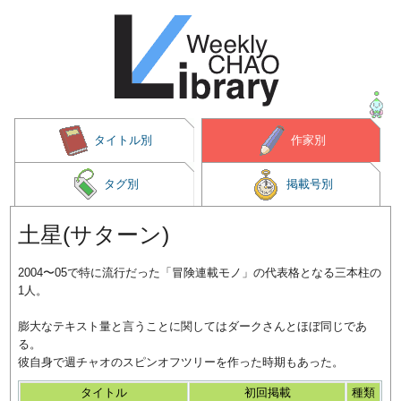
タイトル別
作家別
タグ別
掲載号別
土星(サターン)
2004〜05で特に流行だった「冒険連載モノ」の代表格となる三本柱の
1人。
膨大なテキスト量と言うことに関してはダークさんとほぼ同じであ
る。
彼自身で週チャオのスピンオフツリーを作った時期もあった。
タイトル
初回掲載
種類