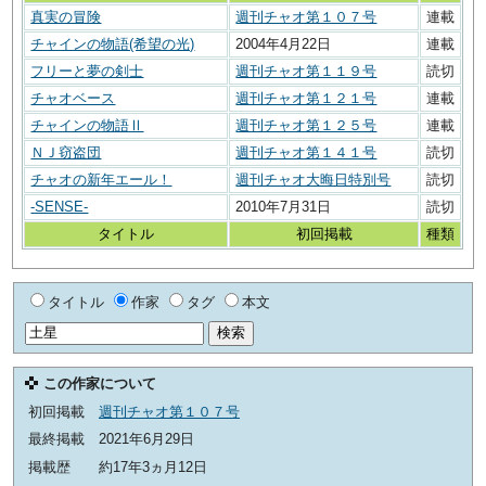
真実の冒険
週刊チャオ第１０７号
連載
チャインの物語(希望の光)
2004年4月22日
連載
フリーと夢の剣士
週刊チャオ第１１９号
読切
チャオベース
週刊チャオ第１２１号
連載
チャインの物語Ⅱ
週刊チャオ第１２５号
連載
ＮＪ窃盗団
週刊チャオ第１４１号
読切
チャオの新年エール！
週刊チャオ大晦日特別号
読切
-SENSE-
2010年7月31日
読切
タイトル
初回掲載
種類
タイトル
作家
タグ
本文
この作家について
初回掲載
週刊チャオ第１０７号
最終掲載
2021年6月29日
掲載歴
約17年3ヵ月12日