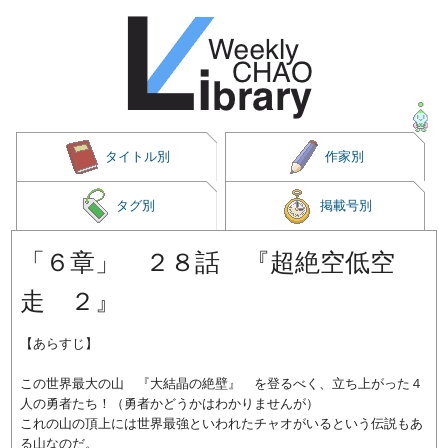
タイトル別
作家別
タグ別
掲載号別
「６章」 ２８話 『超絶空低空
走 ２』
【あらすじ】
この世界最大の山 『大結晶の絶壁』 を登るべく、立ち上がった４
人の勇者たち！（勇者かどうかはわかりませんが）
これの山の頂上には世界最強といわれたチャオがいるという伝説もあ
る山なのだ。