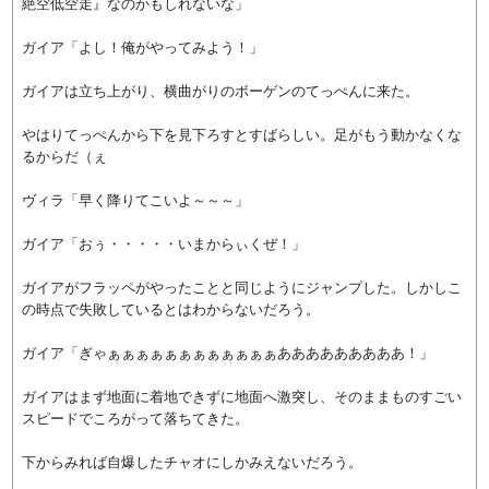
絶空低空走』なのかもしれないな」
ガイア「よし！俺がやってみよう！」
ガイアは立ち上がり、横曲がりのボーゲンのてっぺんに来た。
やはりてっぺんから下を見下ろすとすばらしい。足がもう動かなくな
るからだ（ぇ
ヴィラ「早く降りてこいよ～～～」
ガイア「おぅ・・・・・いまからぃくぜ！」
ガイアがフラッペがやったことと同じようにジャンプした。しかしこ
の時点で失敗しているとはわからないだろう。
ガイア「ぎゃぁぁぁぁぁぁぁぁぁぁぁぁあああああああああ！」
ガイアはまず地面に着地できずに地面へ激突し、そのままものすごい
スピードでころがって落ちてきた。
下からみれば自爆したチャオにしかみえないだろう。