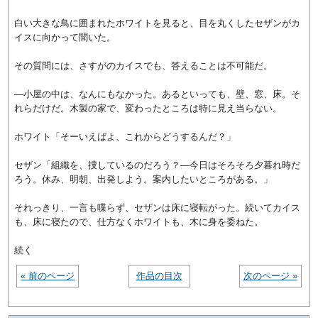
白い大きな鳥に囲まれたホワイトを見ると、目を丸くしたセザンがカ
イスに向かって聞いた。
その質問には、さすがのカイスでも、答えることは不可能だ。
―小屋の中は、なんにもなかった。あるといっても、壁、窓、床。そ
れらだけだ。木製の家で、変わったところは特に見え当らない。
ホワイト「そーいえばよ、これからどうするんだ？」
セザン「組織を、捜しているのだろう？―今日はそろそろ夕暮れ時だ
ろう。休み、明朝、出発しよう。案内したいところがある。」
それっきり、一言も喋らず、セザンは床に寝転がった。続いてカイス
も、床に寝たので、仕方なくホワイトも、木に身を委ねた。
続く
« 前のページ
作品の目次
次のページ »