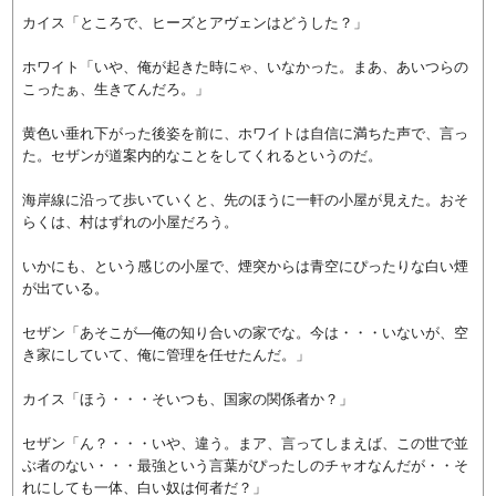
カイス「ところで、ヒーズとアヴェンはどうした？」
ホワイト「いや、俺が起きた時にゃ、いなかった。まあ、あいつらの
こったぁ、生きてんだろ。」
黄色い垂れ下がった後姿を前に、ホワイトは自信に満ちた声で、言っ
た。セザンが道案内的なことをしてくれるというのだ。
海岸線に沿って歩いていくと、先のほうに一軒の小屋が見えた。おそ
らくは、村はずれの小屋だろう。
いかにも、という感じの小屋で、煙突からは青空にぴったりな白い煙
が出ている。
セザン「あそこが―俺の知り合いの家でな。今は・・・いないが、空
き家にしていて、俺に管理を任せたんだ。」
カイス「ほう・・・そいつも、国家の関係者か？」
セザン「ん？・・・いや、違う。まア、言ってしまえば、この世で並
ぶ者のない・・・最強という言葉がぴったしのチャオなんだが・・そ
れにしても一体、白い奴は何者だ？」