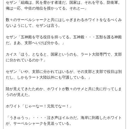
セザン「組織は、民を脅かす者達だ。国家は、それを守る、防衛軍。
俺は一応、中佐の地位を授かってる。それと―」
数々のサーベルシャークと共にはしゃぎまわるホワイトをなるべくみ
ないようにして、セザンは言う。
セザン「五神殿を守る役目を持ってる。五神殿・・・五獣を護る神殿
だ。まあ、支部へいけば分かる。」
カイス「ほう。となると、国家というのも、ラート大陸専門で、支部
に分かれているのか？」
セザン「いや、支部に分かれてはいるが、その支部と支部で役目は別
だし、しかもラート大陸以外にも守護している。」
陸が見えてきたためか、ホワイトが数々のサメと共に先に行ってしま
うのが見えた。
ホワイト「じゃーなー！元気でなー！」
「うきゅうっ」・・・・泣き声はイルカだ。海岸に到着したホワイト
が、サーベルシャークを見送っている。