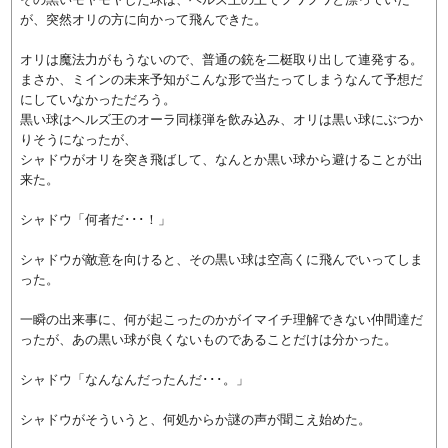
が、突然オリの方に向かって飛んできた。
オリは魔法力がもうないので、普通の銃を二梃取り出して連発する。
まさか、ミインの未来予知がこんな形で当たってしまうなんて予想だ
にしていなかっただろう。
黒い球はヘルズ王のオーラ同様弾を飲み込み、オリは黒い球にぶつか
りそうになったが、
シャドウがオリを突き飛ばして、なんとか黒い球から避けることが出
来た。
シャドウ「何者だ･･･！」
シャドウが敵意を向けると、その黒い球は空高くに飛んでいってしま
った。
一瞬の出来事に、何が起こったのかがイマイチ理解できない仲間達だ
ったが、あの黒い球が良くないものであることだけは分かった。
シャドウ「なんなんだったんだ･･･。」
シャドウがそういうと、何処からか謎の声が聞こえ始めた。