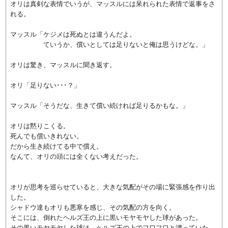
オリは真剣な表情でいうが、マッスルには呆れられた表情で返事をさ
れる。
マッスル「ケジメは死ぬとは違うんだよ。
ていうか、償いとしては足りないと俺は思うけどな。」
オリは驚き、マッスルに聞き返す。
オリ「足りない･･･？」
マッスル「そうだな、生きて償い続ければ足りるかもな。」
オリは黙りこくる。
死んでも償いきれない。
だから生き続けてる中で償え。
なんて、オリの頭には全くない考えだった。
オリが思考を巡らせていると、大きな気配がその場に緊張感を作り出
した。
シャドウ達もオリも悪寒を感じ、その気配の方を向く。
そこには、倒れたヘルズ王の上に黒いモヤモヤした球があった。
その黒いモヤモヤした球は、ヘルズ王の上でフワフワと漂っていた