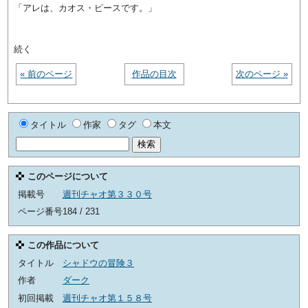
「アレは、カオス・ピースです。」
続く
« 前のページ
作品の目次
次のページ »
タイトル
作家
タグ
本文
このページについて
掲載号
週刊チャオ第３３０号
ページ番号
184 / 231
この作品について
タイトル
シャドウの冒険３
作者
ダーク
初回掲載
週刊チャオ第１５８号