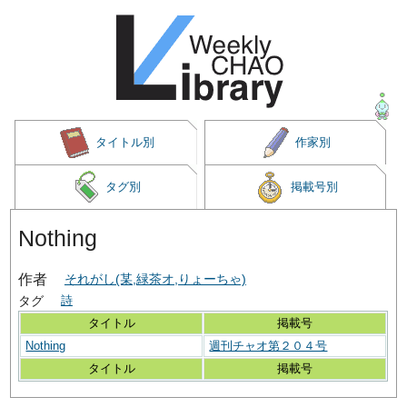
タイトル別
作家別
タグ別
掲載号別
Nothing
作者
それがし(某,緑茶オ,りょーちゃ)
タグ
詩
タイトル
掲載号
Nothing
週刊チャオ第２０４号
タイトル
掲載号