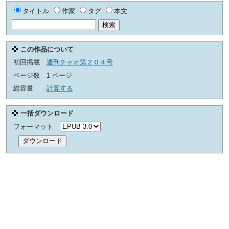
タイトル
作家
タグ
本文
この作品について
初回掲載
週刊チャオ第２０４号
ページ数
1 ページ
総容量
計算する
一括ダウンロード
フォーマット