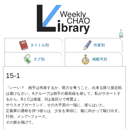
タイトル別
作家別
タグ別
掲載号別
15-1
「いーい？ 相手は拘束するか、呪力を奪うこと。出来る限り接近戦
は避けなさい。Aグループは相手の最前線を崩して。私がサポートす
るから。BとCは後援、Dは遠回りで奇襲よ」
サウスオブガーランド、その大平原の一端に、彼らはいた。
正義軍の通称を持つ彼らは、少女を筆頭に、敵に向かって駆け出す。
打倒、メシア=フォース。
その旗を掲げて。