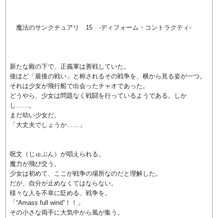
魔法のサンクチュアリ 15 -ディフォーム・コントラクティ-
新たな殿の下で、正義軍は善戦していた。
後ほど「最後の戦い」と称されるその戦争を、横から見る姿が一つ。
それは少女が飛行船で出会ったチャオであった。
どうやら、少女は問題なく戦闘を行っているようである。しか
し……。
まだ幼い少女だ。
「大丈夫でしょうか……」
呪文（じゅぶん）が唱えられる。
魔力が飛び交う。
少女は初めて、ここが戦争の場所なのだと理解した。
だが、自分が止めなくてはならない。
様々な人を不幸に貶める、戦争を。
「“Amass full wind”！！」
その小さな両手に大気中から風が集う。