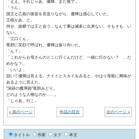
「ええ。それじゃあ、優輝、また後で」
「うん」
国王と乙姫の後姿を見送りながら、優輝は感心していた。
王様かあ、と。
何せ、故郷では王と会う…なんて事は滅多に出来ない。そもそも、い
ない。
「江口くん」
竜胆に笑顔で呼ばれ、優輝は振り向いた。
「ん？」
「これからお母さんのとこに行くんだけど、一緒に行かない？ …だ
めかな？」
「いいよ」
頷いて優輝は答える。ナイトとスカイをみると、やはり母親に興味が
あるように見えた。
“深緑の魔導師”竜胆みどり。
どのような人物なのか……。
「じゃあ、行こ」
« 前のページ
作品の目次
次のページ »
タイトル
作家
タグ
本文