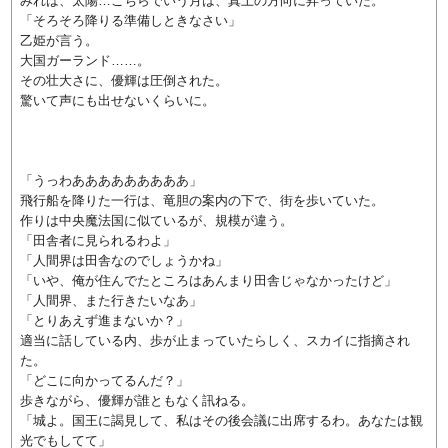
みれば、太陽…こちらでいう月は、真上の方向に昇っていた。
「そろそろ降りる準備しときなさい」
乙姫が言う。
大国ガーランド……。
その壮大さに、優輝は圧倒された。
驚いて声にも出せないくらいに。
「うっわあああああああああ」
飛行船を降りた一行は、竜胆の案内の下で、街を歩いていた。
作りは中央魔法国に似ているが、規模が違う。
「田舎者に見られるわよ」
「人間界は田舎なのでしょうかね」
「いや、俺が住んでたところはあんまり田舎じゃなかったけど」
「人間界、また行きたいなあ」
「とりあえず進まないか？」
適当に話している内、歩が止まっていたらしく、スカイに指摘され
た。
「どこに向かってるんだ？」
歩きながら、優輝が誰ともなく訊ねる。
「城よ。国王に謁見して、私はその後会議に出席するわ。あなたは観
光でもしてて」