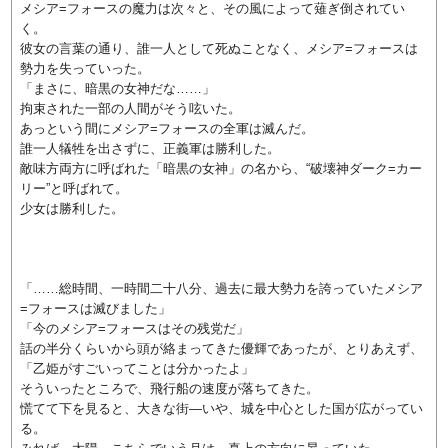
メシア=フォースの魔力は次々と、その風によって薙ぎ倒されてい
く。
彼女の言葉の通り、誰一人として死ぬことなく、メシア=フォースは
勢力を失っていった。
「まさに、暗黒の女神だな……」
拘束された一部の人間がそう呟いた。
あっという間にメシア=フォースの全軍は滅んだ。
誰一人犠牲を出さずに、正義軍は勝利した。
敵味方両方に呼ばれた「暗黒の女神」の名から、“破壊神ダーク=カー
リー”と呼ばれて。
少女は勝利した。
「……総時間、一時間二十八分、過去に最大勢力を誇っていたメシア
=フォースは滅びました」
「今のメシア=フォースはその残党だ」
話の半分くらいから頭が絡まってきた優輝であったが、とりあえず、
「乙姫がすごいってことは分かったよ」
そういったところで、飛行船の速度が落ちてきた。
慌てて下を見ると、大きな街—いや、城を中心とした国が広がってい
る。