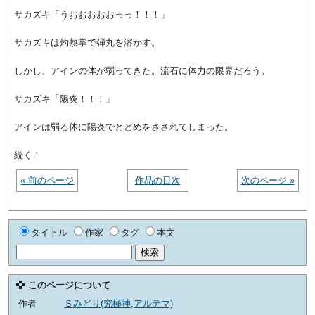
サカズキ「うおおおおおっっ！！！」
サカズキは灼熱掌で弾丸を溶かす。
しかし、アインの体が弱ってきた。流石に体力の限界だろう。
サカズキ「陽炎！！！」
アインは弱る体に陽炎でとどめをさされてしまった。
続く！
« 前のページ
作品の目次
次のページ »
タイトル
作家
タグ
本文
このページについて
作者
Ｓみどり(究極神,アルテマ)