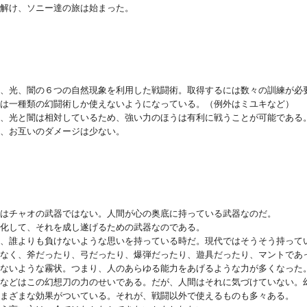
解け、ソニー達の旅は始まった。
、光、闇の６つの自然現象を利用した戦闘術。取得するには数々の訓練が必
は一種類の幻闘術しか使えないようになっている。（例外はミユキなど）
、光と闇は相対しているため、強い力のほうは有利に戦うことが可能である
、お互いのダメージは少ない。
はチャオの武器ではない。人間が心の奥底に持っている武器なのだ。
化して、それを成し遂げるための武器なのである。
、誰よりも負けないような思いを持っている時だ。現代ではそうそう持って
なく、斧だったり、弓だったり、爆弾だったり、遊具だったり、マントであ
ないような霧状。つまり、人のあらゆる能力をあげるような力が多くなった
などはこの幻想刀の力のせいである。だが、人間はそれに気づけていない。
まざまな効果がついている。それが、戦闘以外で使えるものも多々ある。