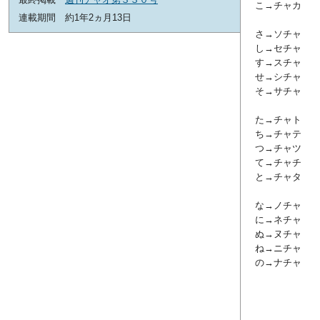
こ→チャ
連載期間
約1年2ヵ月13日
さ→ソチ
し→セチ
す→スチ
せ→シチ
そ→サチ
た→チャ
ち→チャ
つ→チャ
て→
と→チャ
を
な→ノチ
に→
ぬ→ヌ
ね→ニ
の→