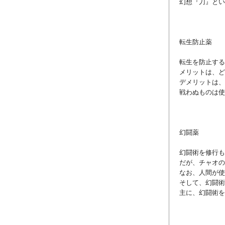
幻想『刀』とい
転生防止薬
転生を防止する
メリットは、ど
デメリットは、
戦わぬものは使
幻闘薬
幻闘術を修行も
だが、チャオの
なお、人間が使
そして、幻闘術
主に、幻闘術を