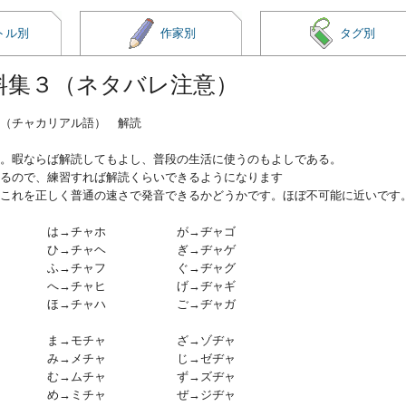
トル別
作家別
タグ別
料集３（ネタバレ注意）
（チャカリアル語） 解読
。暇ならば解読してもよし、普段の生活に使うのもよしである。
るので、練習すれば解読くらいできるようになります
これを正しく普通の速さで発音できるかどうかです。ほぼ不可能に近いです
ャ は→チャホ が→ヂャゴ
ャ ひ→チャヘ ぎ→ヂャゲ
ャ ふ→チャフ ぐ→ヂャグ
ャ へ→チャヒ げ→ヂャギ
ャ ほ→チャハ ご→ヂャガ
コ ま→モチャ ざ→ゾヂャ
ケ み→メチャ じ→ゼヂャ
ク む→ムチャ ず→ズヂャ
キ め→ミチャ ぜ→ジヂャ