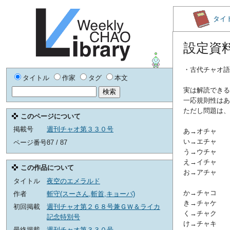
タイ
設定資
・古代チャオ語
タイトル
作家
タグ
本文
実は解読できる
一応規則性はあ
ただし問題は、
このページについて
掲載号
週刊チャオ第３３０号
あ→オチ
い→エチ
ページ番号
87 / 87
う→ウチ
え→イチ
この作品について
お→アチ
タイトル
夜空のエメラルド
か→チャ
作者
斬守(スーさん,斬首,キョーバ)
き→チャ
初回掲載
週刊チャオ第２６８号兼ＧＷ＆ライカ
く→チャ
記念特別号
け→チャ
最終掲載
週刊チャオ第３３０号