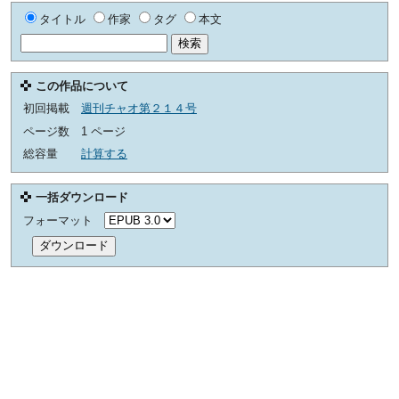
タイトル
作家
タグ
本文
この作品について
初回掲載
週刊チャオ第２１４号
ページ数
1 ページ
総容量
計算する
一括ダウンロード
フォーマット