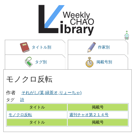
タイトル別
作家別
タグ別
掲載号別
モノクロ反転
作者
それがし(某,緑茶オ,りょーちゃ)
タグ
詩
タイトル
掲載号
モノクロ反転
週刊チャオ第２１４号
タイトル
掲載号