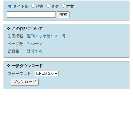
タイトル
作家
タグ
本文
この作品について
初回掲載
週刊チャオ第１９１号
ページ数
1 ページ
総容量
計算する
一括ダウンロード
フォーマット