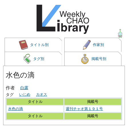
タイトル別
作家別
タグ別
掲載号別
水色の滴
作者
白露
タグ
いじめ
カオス
タイトル
掲載号
水色の滴
週刊チャオ第１９１号
タイトル
掲載号