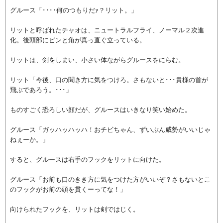
グルース「････何のつもりだｧ？リット。」
リットと呼ばれたチャオは、ニュートラルフライ、ノーマル２次進
化。後頭部にピンと角が真っ直ぐ立っている。
リットは、剣をしまい、小さい体ながらグルースをにらむ。
リット「今後、口の聞き方に気をつけろ。さもないと･･･貴様の首が
飛ぶであろう。･･･」
ものすごく恐ろしい顔だが、グルースはいきなり笑い始めた。
グルース「ガッハッハッハ！おチビちゃん、ずいぶん威勢がいいじゃ
ねぇーか。」
すると、グルースは右手のフックをリットに向けた。
グルース「お前も口のきき方に気をつけた方がいいぞ？さもないとこ
のフックがお前の頭を貫くーってな！」
向けられたフックを、リットは剣ではじく。