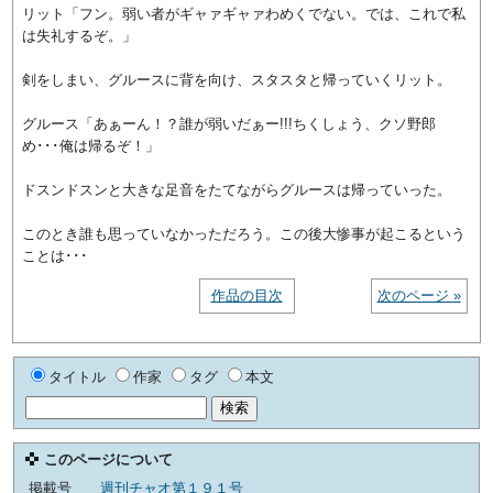
リット「フン。弱い者がギャァギャァわめくでない。では、これで私
は失礼するぞ。」
剣をしまい、グルースに背を向け、スタスタと帰っていくリット。
グルース「あぁーん！？誰が弱いだぁー!!!ちくしょう、クソ野郎
め･･･俺は帰るぞ！」
ドスンドスンと大きな足音をたてながらグルースは帰っていった。
このとき誰も思っていなかっただろう。この後大惨事が起こるという
ことは･･･
作品の目次
次のページ »
タイトル
作家
タグ
本文
このページについて
掲載号
週刊チャオ第１９１号