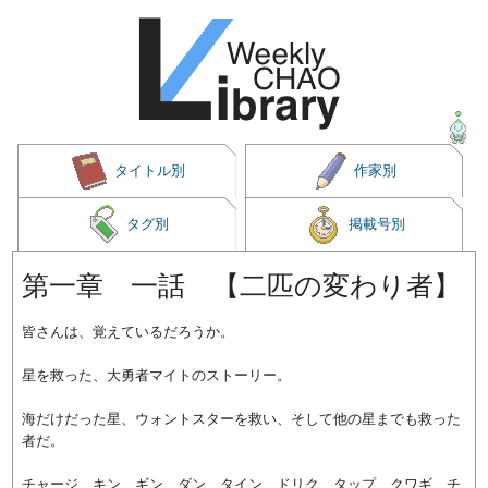
タイトル別
作家別
タグ別
掲載号別
第一章 一話 【二匹の変わり者】
皆さんは、覚えているだろうか。
星を救った、大勇者マイトのストーリー。
海だけだった星、ウォントスターを救い、そして他の星までも救った
者だ。
チャージ、キン、ギン、ダン、タイン、ドリク、タップ、クワギ、チ