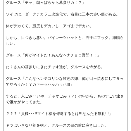
グルース「チッ、朝っぱらから墓参りカ！？」
ソイツは、ダークチカラ二次進化で、右目に三本の赤い傷がある。
体がデカくて、態度もデカいし、アゴまでデカい。
しかも、目つきも悪い。パイレーツハットと、右手にフック。海賊ら
しい。
グルース「何がマイトだ！あんなヘナチョコ野郎！！」
たくさんの墓参りにきたチャオ達が、グルースを怖がる。
グルース「こんなヘンテコリンな虹色の卵、俺が目玉焼きにして食っ
てやろうか！？ガァーッハッハッハ!!!」
すると、人ごみ･･いや、チャオごみ（？）の中から、ものすごい速さ
で誰かがやってきた。
？？？「貴様･･･!!マイト様を侮辱するとは!!!なんたる無礼!!!」
ヤツはいきなり剣を構え、グルースの目の前に突き出した。