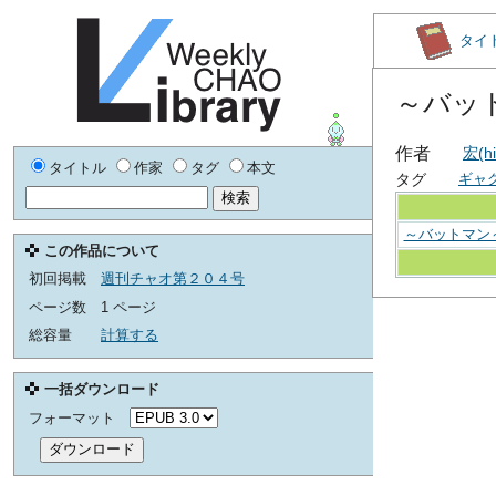
タイ
～バッ
作者
宏(h
タイトル
作家
タグ
本文
タグ
ギャ
～バットマン
この作品について
初回掲載
週刊チャオ第２０４号
ページ数
1 ページ
総容量
計算する
一括ダウンロード
フォーマット