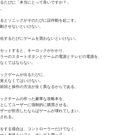
るたびに「本当にとって良いですか？」
。
るとソニックがそのたびに誤作動を起こす。
させないといけない。
化するたびにゲームを買わないといけない。
セットすると、キーロックがかかり、
ーのスタートボタンとゲームの電源とテレビの電源を、
くてはならない。
ックゲームが出るたびに、
えなくてはいけない。
回と操作の方法が全く異なるからである。
ックチームの作った豪華な攻略本を、
してユーザーに強制的に購買させる。
ーが拒否したならばゲームが壊れてしまい、
される。
をする場合は、コントローラーだけでなく、
ム本体とソフト、テレビを買って、