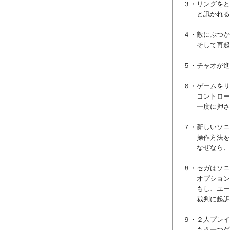
３・リングをと
と訊かれる
４・敵にぶつか
そして再起動
５・チャオが進
６・ゲームをリ
コントローラ
一度に押さな
７・新しいソニ
操作方法を覚
なぜなら、前
８・セガはソニ
オプションと
もし、ユーザ
裁判に起訴
９・２人プレイ
もう一つゲー