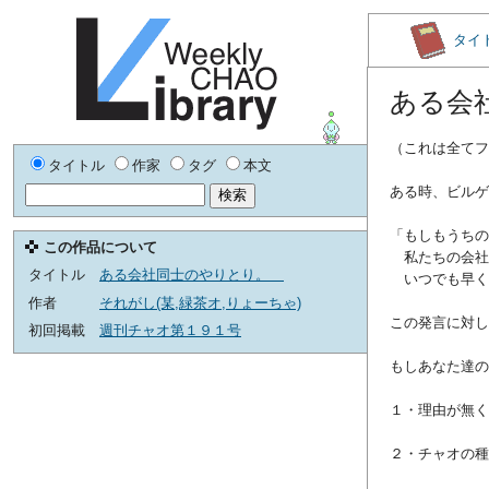
タイ
ある会
（これは全てフ
タイトル
作家
タグ
本文
ある時、ビルゲ
「もしもうちの
この作品について
私たちの会社
タイトル
ある会社同士のやりとり。
いつでも早く
作者
それがし(某,緑茶オ,りょーちゃ)
この発言に対し
初回掲載
週刊チャオ第１９１号
もしあなた達の
１・理由が無く
２・チャオの種類