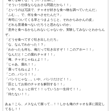
「そういう仕様ならなおさら問題だから！！」
「というのは冗談で、チャオが好きな食べ物を調べていたんだ」
「ふむ…。で、何を食べさせたんだ？」
「寿司についてくる草とつまようじと、それからみかんの皮」
「どれも普通食べないだろうと思わないのか」
「意外と食べるかもしれないじゃないか。実験してみないとわからん
ぞ」
「どうせ食べてすぐ吐き出しただろ」
「な、なんでわかった！？」
「わかったも何も、俺だって吐き出すぞ！！このアホー！！」
「なんだと！この腐れチャオ！！」
「俺、チャオじゃねぇよ！！」
「じゃあ、腐れ！！」
「腐ってもねぇよ！！」
「この…パシリ！！」
「パシリじゃな…。いや、パシリだけど！！」
「罰としてお前のチャオを解剖する！！」
「いや、ちょっと待て！！っていうか一生待て！！」
「待たない！！」
あぁ！こら、メスなんて握って…！！しかも俺のチャオを床に固定し
てるし！！