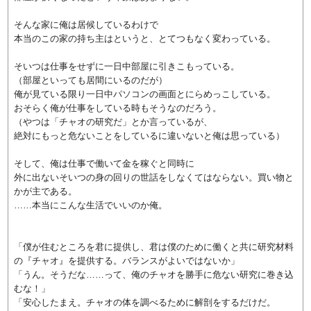
そんな家に俺は居候しているわけで
本当のこの家の持ち主はというと、とてつもなく変わっている。
そいつは仕事をせずに一日中部屋に引きこもっている。
（部屋といっても居間にいるのだが）
俺が見ている限り一日中パソコンの画面とにらめっこしている。
おそらく俺が仕事をしている時もそうなのだろう。
（やつは「チャオの研究だ」とか言っているが、
絶対にもっと危ないことをしているに違いないと俺は思っている）
そして、俺は仕事で働いて金を稼ぐと同時に
外に出ないそいつの身の回りの世話をしなくてはならない。買い物と
かが主である。
……本当にこんな生活でいいのか俺。
「僕が住むところを君に提供し、君は僕のために働くと共に研究材料
の『チャオ』を提供する。バランスがよいではないか」
「うん。そうだな……って、俺のチャオを勝手に危ない研究に巻き込
むな！」
「安心したまえ。チャオの体を調べるために解剖をするだけだ。