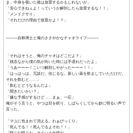
ま、中身を覗いた後は放置するかもしれないが」
「安心できねぇよ！っていうか解剖したら放置するな！！」
「メンドクサイ」
「それだけの理由で放置かよ！？」
―――自称博士と俺のささやかなチャオライフ―――
「それはそうと、俺のチャオはどこだよ？」
「残念ながら僕の気が向いた時には手遅れだったよ」
「うあーーー！こいつ解剖しやがったーーー！！」
「はっはっは、冗談だ。信じるな。新しい薬を飲ましていただけだ。
それを飲むと……」
「飲むとどうなるんだよ」
「聞きたいかい？」
「嫌な予感がするけど……まぁ、一応」
俺がそう言うと、やつは目を瞑り、しばらくしてから妙に明るい声で
言った。
「マユに包まれて消える。わぁびっくり」
「死んでる！！死んでるよそれ！！」
「騒ぐな騒ぐな。そういう仕様だ」