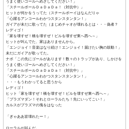
うまく使いゴールへめざしてください！」
「スチールボールＤａＤａＤａ！（対抗中）」
ヒットが何かをうってた（スチールボーイはなんだりゃ
「心躍るアンコールわかつスタンスタンタン！」
ガイアが未だに歌ってた（まじめチャオが壊れるとは・・・偽者？
レディゴ！
「家を壊すぜ！橋を壊すぜ！ビルを壊すぜ東へ西へ～」
ヒットが叫んでた、家はありませんから。
「エンジョイ！音楽はなり続け！エンジョイ！届けたい胸の鼓動！」
未だにガイアが歌ってた。
ナポ「この先にゴールがあります！数々のトラップがあり、しかけを
うまく使いゴールへめざしてください！」
「スチールボールＤａＤａＤａ！（対抗中）」
「心躍るアンコールわかつスタンスタンタン！」
・・・もうわかってると思うから
レディゴ！
ヒット「家を壊すぜ！橋を壊すぜ！ビルを壊すぜ東へ西へ～」
「プラズマダン！それとローラルたち！先にいってこい！」
カルスがプラズマの塊をはなった
「ぎゃああ皆壊れたー！」
ローラルが叫んだ。