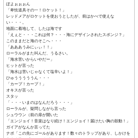
ぽよぉぉぉん
「卑怯道具その一！ロケット！」
レッドメアがロケットを使おうとしたが、前はかべで使えな
い・・・。
地面に着地して、したは海です
「えぇと・・・これは何？・・・海にデザインされたスポンジ？」
このままだと海のそこへ・・・
「あああうみにぃぃ！！」
ローラルがまた叫んだ、うるさい。
「海水苦いからいやだー」
ヒットが言った
「海水は苦いじゃなくて塩辛いよ！」
ひゅうううううん・・・
「カープ！カープ！」
オキスが言った
スタッ
「・・・いまのはなんだろう・・・」
ローラルが、疑問しながら言った
シュウウン（前の扉が開いた
「エンジョイ！音楽はなり続け！エンジョイ！届けたい胸の鼓動！」
ガイアがなんか言ってた
ナポ「この先にゴールがあります！数々のトラップがあり、しかけを