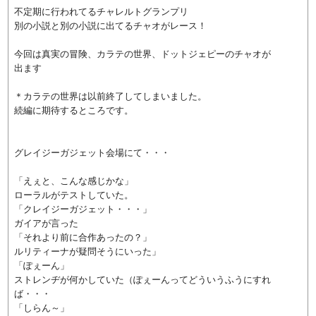
不定期に行われてるチャレルトグランプリ
別の小説と別の小説に出てるチャオがレース！
今回は真実の冒険、カラテの世界、ドットジェピーのチャオが
出ます
＊カラテの世界は以前終了してしまいました。
続編に期待するところです。
グレイジーガジェット会場にて・・・
「えぇと、こんな感じかな」
ローラルがテストしていた。
「クレイジーガジェット・・・」
ガイアが言った
「それより前に合作あったの？」
ルリティーナが疑問そうにいった」
「ぽぇーん」
ストレンヂが何かしていた（ぽぇーんってどういうふうにすれ
ば・・・
「しらん～」