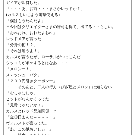
ガイアが即答した。
「・・・あ、お前・・・まさかレッドか？」
(カルスもいちよう電撃使える）
「僕はもう死んだよ」
＊今回はクリエイターさまの許可を得て、出てる・・らしい。
「おれおれ、おれだよおれ」
レッドメアが言った
「分身の術！？」
「それは違うよ！」
カルスが言うたが、ローラルがつっこんだ
ツッコミがボケするとはなあ・・・
「メロンー！」
スマッシュ「パク」
「２００円引きクーポンー」
・・・そのあと、二人の行方（ぴざ屋とメロン）は知らない
「むしゃむしゃ」
ヒットがなんかくってた
「兄貴じゃないか！」
カルスとレッド兄弟関係！？
「金◎日まんせ～～～～！」
ヴォルストが言ってた。
「あ、この紙おいしぃー」