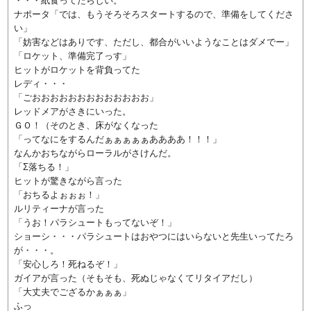
・・・紙食ってたらしい。
ナポータ「では、もうそろそろスタートするので、準備をしてくださ
い」
「妨害などはありです、ただし、都合がいいようなことはダメでー」
「ロケット、準備完了っす」
ヒットがロケットを背負ってた
レディ・・・
「ごおおおおおおおおおおおおお」
レッドメアがさきにいった。
ＧＯ！（そのとき、床がなくなった
「ってなにをするんだぁぁぁぁぁああああ！！！」
なんかおちながらローラルがさけんだ。
「Σ落ちる！」
ヒットが驚きながら言った
「おちるよぉぉぉ！」
ルリティーナが言った
「うお！パラシュートもってないぞ！」
ショーシ・・・パラシュートはおやつにはいらないと先生いってたろ
が・・・。
「安心しろ！死ねるぞ！」
ガイアが言った（そもそも、死ぬじゃなくてリタイアだし）
「大丈夫でござるかぁぁぁ」
ふっ